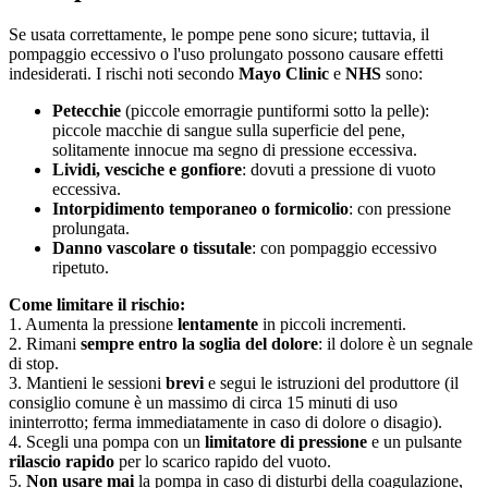
Se usata correttamente, le pompe pene sono sicure; tuttavia, il
pompaggio eccessivo o l'uso prolungato possono causare effetti
indesiderati. I rischi noti secondo
Mayo Clinic
e
NHS
sono:
Petecchie
(piccole emorragie puntiformi sotto la pelle):
piccole macchie di sangue sulla superficie del pene,
solitamente innocue ma segno di pressione eccessiva.
Lividi, vesciche e gonfiore
: dovuti a pressione di vuoto
eccessiva.
Intorpidimento temporaneo o formicolio
: con pressione
prolungata.
Danno vascolare o tissutale
: con pompaggio eccessivo
ripetuto.
Come limitare il rischio:
1. Aumenta la pressione
lentamente
in piccoli incrementi.
2. Rimani
sempre entro la soglia del dolore
: il dolore è un segnale
di stop.
3. Mantieni le sessioni
brevi
e segui le istruzioni del produttore (il
consiglio comune è un massimo di circa 15 minuti di uso
ininterrotto; ferma immediatamente in caso di dolore o disagio).
4. Scegli una pompa con un
limitatore di pressione
e un pulsante
rilascio rapido
per lo scarico rapido del vuoto.
5.
Non usare mai
la pompa in caso di disturbi della coagulazione,