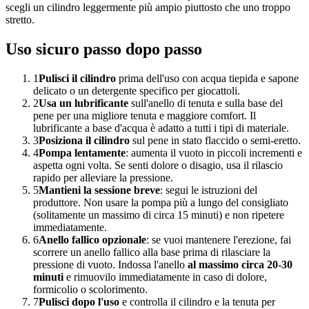
scegli un cilindro leggermente più ampio piuttosto che uno troppo
stretto.
Uso sicuro passo dopo passo
1
Pulisci il cilindro
prima dell'uso con acqua tiepida e sapone
delicato o un detergente specifico per giocattoli.
2
Usa un lubrificante
sull'anello di tenuta e sulla base del
pene per una migliore tenuta e maggiore comfort. Il
lubrificante a base d'acqua è adatto a tutti i tipi di materiale.
3
Posiziona il cilindro
sul pene in stato flaccido o semi-eretto.
4
Pompa lentamente
: aumenta il vuoto in piccoli incrementi e
aspetta ogni volta. Se senti dolore o disagio, usa il rilascio
rapido per alleviare la pressione.
5
Mantieni la sessione breve
: segui le istruzioni del
produttore. Non usare la pompa più a lungo del consigliato
(solitamente un massimo di circa 15 minuti) e non ripetere
immediatamente.
6
Anello fallico opzionale
: se vuoi mantenere l'erezione, fai
scorrere un anello fallico alla base prima di rilasciare la
pressione di vuoto. Indossa l'anello
al massimo circa 20-30
minuti
e rimuovilo immediatamente in caso di dolore,
formicolio o scolorimento.
7
Pulisci dopo l'uso
e controlla il cilindro e la tenuta per