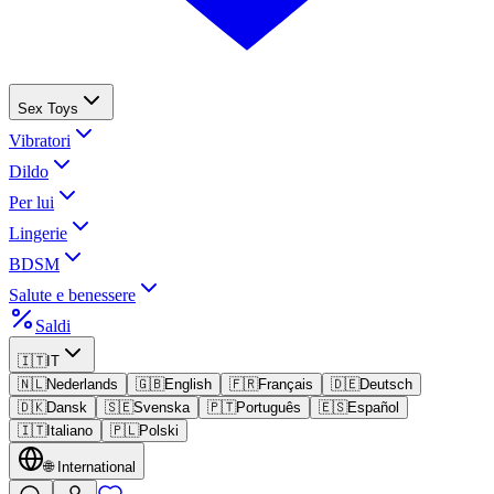
Sex Toys
Vibratori
Dildo
Per lui
Lingerie
BDSM
Salute e benessere
Saldi
🇮🇹
IT
🇳🇱
Nederlands
🇬🇧
English
🇫🇷
Français
🇩🇪
Deutsch
🇩🇰
Dansk
🇸🇪
Svenska
🇵🇹
Português
🇪🇸
Español
🇮🇹
Italiano
🇵🇱
Polski
🌐
International