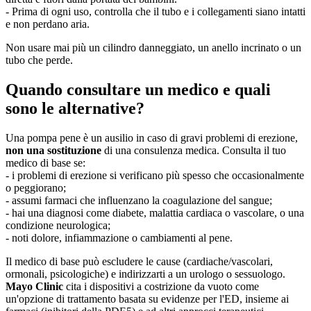
- Prima di ogni uso, controlla che il tubo e i collegamenti siano intatti
e non perdano aria.
Non usare mai più un cilindro danneggiato, un anello incrinato o un
tubo che perde.
Quando consultare un medico e quali
sono le alternative?
Una pompa pene è un ausilio in caso di gravi problemi di erezione,
non una sostituzione
di una consulenza medica. Consulta il tuo
medico di base se:
- i problemi di erezione si verificano più spesso che occasionalmente
o peggiorano;
- assumi farmaci che influenzano la coagulazione del sangue;
- hai una diagnosi come diabete, malattia cardiaca o vascolare, o una
condizione neurologica;
- noti dolore, infiammazione o cambiamenti al pene.
Il medico di base può escludere le cause (cardiache/vascolari,
ormonali, psicologiche) e indirizzarti a un urologo o sessuologo.
Mayo Clinic
cita i dispositivi a costrizione da vuoto come
un'opzione di trattamento basata su evidenze per l'ED, insieme ai