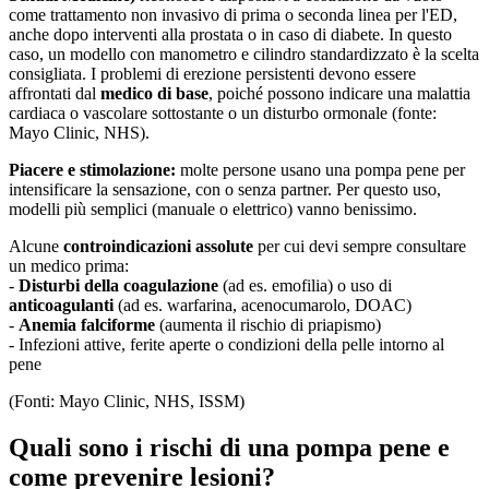
come trattamento non invasivo di prima o seconda linea per l'ED,
anche dopo interventi alla prostata o in caso di diabete. In questo
caso, un modello con manometro e cilindro standardizzato è la scelta
consigliata. I problemi di erezione persistenti devono essere
affrontati dal
medico di base
, poiché possono indicare una malattia
cardiaca o vascolare sottostante o un disturbo ormonale (fonte:
Mayo Clinic, NHS).
Piacere e stimolazione:
molte persone usano una pompa pene per
intensificare la sensazione, con o senza partner. Per questo uso,
modelli più semplici (manuale o elettrico) vanno benissimo.
Alcune
controindicazioni assolute
per cui devi sempre consultare
un medico prima:
-
Disturbi della coagulazione
(ad es. emofilia) o uso di
anticoagulanti
(ad es. warfarina, acenocumarolo, DOAC)
-
Anemia falciforme
(aumenta il rischio di priapismo)
- Infezioni attive, ferite aperte o condizioni della pelle intorno al
pene
(Fonti: Mayo Clinic, NHS, ISSM)
Quali sono i rischi di una pompa pene e
come prevenire lesioni?