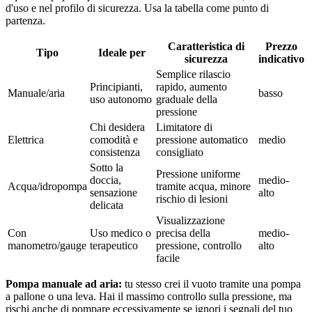
d'uso e nel profilo di sicurezza. Usa la tabella come punto di
partenza.
Caratteristica di
Prezzo
Tipo
Ideale per
sicurezza
indicativo
Semplice rilascio
Principianti,
rapido, aumento
Manuale/aria
basso
uso autonomo
graduale della
pressione
Chi desidera
Limitatore di
Elettrica
comodità e
pressione automatico
medio
consistenza
consigliato
Sotto la
Pressione uniforme
doccia,
medio-
Acqua/idropompa
tramite acqua, minore
sensazione
alto
rischio di lesioni
delicata
Visualizzazione
Con
Uso medico o
precisa della
medio-
manometro/gauge
terapeutico
pressione, controllo
alto
facile
Pompa manuale ad aria:
tu stesso crei il vuoto tramite una pompa
a pallone o una leva. Hai il massimo controllo sulla pressione, ma
rischi anche di pompare eccessivamente se ignori i segnali del tuo