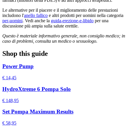
farmaci (inibitori della PDE5) e ad altri approcci terapeutici.
Le alternative per il piacere e il miglioramento delle prestazioni
includono l'
anello fallico
e altri prodotti per uomini nella categoria
per-uomini
. Vedi anche la
guida-erezione-e-libido
per una
discussione più ampia sulla salute erettile.
Questo è materiale informativo generale, non consiglio medico; in
caso di problemi, consulta un medico o sessuologo.
Shop this guide
Power Pump
€ 14,45
HydroXtreme 6 Pompa Solo
€ 148,95
Set Pompa Maximum Results
€ 58,95