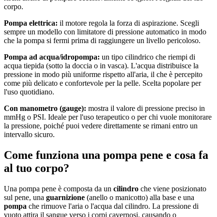
corpo.
Pompa elettrica:
il motore regola la forza di aspirazione. Scegli
sempre un modello con limitatore di pressione automatico in modo
che la pompa si fermi prima di raggiungere un livello pericoloso.
Pompa ad acqua/idropompa:
un tipo cilindrico che riempi di
acqua tiepida (sotto la doccia o in vasca). L'acqua distribuisce la
pressione in modo più uniforme rispetto all'aria, il che è percepito
come più delicato e confortevole per la pelle. Scelta popolare per
l'uso quotidiano.
Con manometro (gauge):
mostra il valore di pressione preciso in
mmHg o PSI. Ideale per l'uso terapeutico o per chi vuole monitorare
la pressione, poiché puoi vedere direttamente se rimani entro un
intervallo sicuro.
Come funziona una pompa pene e cosa fa
al tuo corpo?
Una pompa pene è composta da un
cilindro
che viene posizionato
sul pene, una
guarnizione
(anello o manicotto) alla base e una
pompa
che rimuove l'aria o l'acqua dal cilindro. La pressione di
vuoto attira il sangue verso i corpi cavernosi, causando o