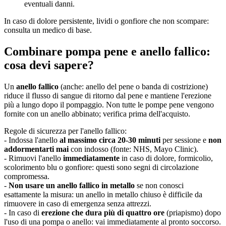
eventuali danni.
In caso di dolore persistente, lividi o gonfiore che non scompare:
consulta un medico di base.
Combinare pompa pene e anello fallico:
cosa devi sapere?
Un
anello fallico
(anche: anello del pene o banda di costrizione)
riduce il flusso di sangue di ritorno dal pene e mantiene l'erezione
più a lungo dopo il pompaggio. Non tutte le pompe pene vengono
fornite con un anello abbinato; verifica prima dell'acquisto.
Regole di sicurezza per l'anello fallico:
- Indossa l'anello
al massimo circa 20-30 minuti
per sessione e
non
addormentarti mai
con indosso (fonte: NHS, Mayo Clinic).
- Rimuovi l'anello
immediatamente
in caso di dolore, formicolio,
scolorimento blu o gonfiore: questi sono segni di circolazione
compromessa.
-
Non usare un anello fallico in metallo
se non conosci
esattamente la misura: un anello in metallo chiuso è difficile da
rimuovere in caso di emergenza senza attrezzi.
- In caso di
erezione che dura più di quattro ore
(priapismo) dopo
l'uso di una pompa o anello: vai immediatamente al pronto soccorso.