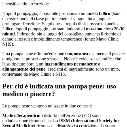
intensificando un'erezione.
Dopo il pompaggio, è possibile posizionare un
anello fallico
(banda
di costrizione) alla base per trattenere il sangue più a lungo e
prolungare l'erezione. Segui questa regola di sicurezza: un anello
fallico dopo il pompaggio può stare indosso
al massimo circa 20-30
minuti
. Indossarlo più a lungo del consigliato aumenta il rischio di
danno ai tessuti e intorpidimento temporaneo (fonte: Mayo Clinic,
NHS).
Una pompa pene offre un'erezione
temporanea
e aumenta il piacere
o migliora la prestazione sessuale. Non c'è evidenza scientifica che
l'uso ripetuto porti a un
ingrandimento permanente o
allungamento del pene
: i reclami di ingrandimento sono un mito,
confermato da Mayo Clinic e NHS.
Per chi è indicata una pompa pene: uso
medico o piacere?
Le pompe pene vengono utilizzate in due contesti:
Medico/terapeutico:
i disturbi dell'erezione (ED) sono
un'indicazione riconosciuta. La
ISSM (International Society for
Sexual Medicine)
riconosce i dispositivi a costrizione da vuoto