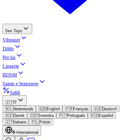
Sex Toys
Vibratori
Dildo
Per lui
Lingerie
BDSM
Salute e benessere
Saldi
🇮🇹
IT
🇳🇱
Nederlands
🇬🇧
English
🇫🇷
Français
🇩🇪
Deutsch
🇩🇰
Dansk
🇸🇪
Svenska
🇵🇹
Português
🇪🇸
Español
🇮🇹
Italiano
🇵🇱
Polski
🌐
International