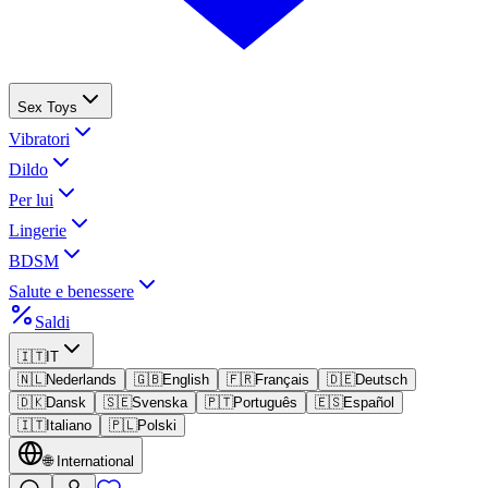
Sex Toys
Vibratori
Dildo
Per lui
Lingerie
BDSM
Salute e benessere
Saldi
🇮🇹
IT
🇳🇱
Nederlands
🇬🇧
English
🇫🇷
Français
🇩🇪
Deutsch
🇩🇰
Dansk
🇸🇪
Svenska
🇵🇹
Português
🇪🇸
Español
🇮🇹
Italiano
🇵🇱
Polski
🌐
International