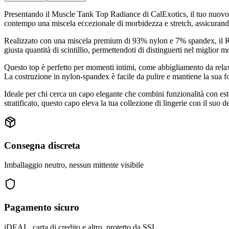
Presentando il Muscle Tank Top Radiance di CalExotics, il tuo nuovo 
contempo una miscela eccezionale di morbidezza e stretch, assicura
Realizzato con una miscela premium di 93% nylon e 7% spandex, il Radia
giusta quantità di scintillio, permettendoti di distinguerti nel miglior 
Questo top è perfetto per momenti intimi, come abbigliamento da relax, 
La costruzione in nylon-spandex è facile da pulire e mantiene la sua f
Ideale per chi cerca un capo elegante che combini funzionalità con est
stratificato, questo capo eleva la tua collezione di lingerie con il suo de
Consegna discreta
Imballaggio neutro, nessun mittente visibile
Pagamento sicuro
iDEAL, carta di credito e altro, protetto da SSL