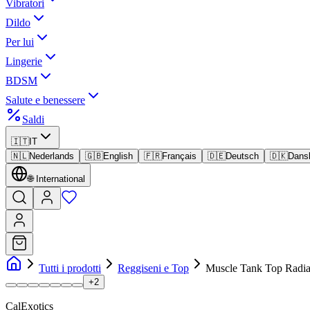
Vibratori
Dildo
Per lui
Lingerie
BDSM
Salute e benessere
Saldi
🇮🇹
IT
🇳🇱
Nederlands
🇬🇧
English
🇫🇷
Français
🇩🇪
Deutsch
🇩🇰
Dans
🌐
International
Tutti i prodotti
Reggiseni e Top
Muscle Tank Top Radi
+
2
CalExotics