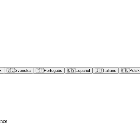
k
🇸🇪
Svenska
🇵🇹
Português
🇪🇸
Español
🇮🇹
Italiano
🇵🇱
Polsk
ance