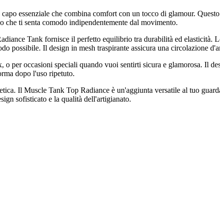
capo essenziale che combina comfort con un tocco di glamour. Questo top
ndo che ti senta comodo indipendentemente dal movimento.
nce Tank fornisce il perfetto equilibrio tra durabilità ed elasticità. Lo
modo possibile. Il design in mesh traspirante assicura una circolazione d'
o per occasioni speciali quando vuoi sentirti sicura e glamorosa. Il desi
orma dopo l'uso ripetuto.
etica. Il Muscle Tank Top Radiance è un'aggiunta versatile al tuo guard
sign sofisticato e la qualità dell'artigianato.