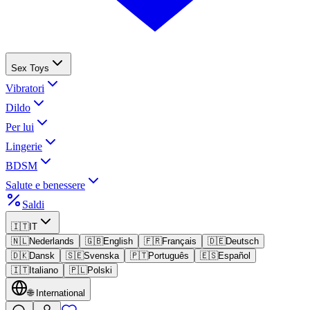
Sex Toys
Vibratori
Dildo
Per lui
Lingerie
BDSM
Salute e benessere
Saldi
🇮🇹
IT
🇳🇱
Nederlands
🇬🇧
English
🇫🇷
Français
🇩🇪
Deutsch
🇩🇰
Dansk
🇸🇪
Svenska
🇵🇹
Português
🇪🇸
Español
🇮🇹
Italiano
🇵🇱
Polski
🌐
International